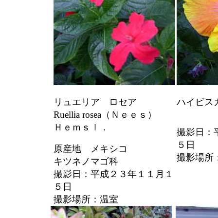
リュエリア ロセア
ハイビス
Ruellia rosea（Ｎｅｅｓ）
Ｈｅｍｓｌ．
撮影日：
５日
原産地 メキシコ
撮影場
キツネノマゴ科
撮影日：平成２３年１１月１
５日
撮影場所：温室