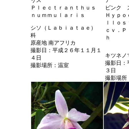
リス
ア
Ｐｌｅｃｔｒａｎｔｈｕｓ
ピンク 
ｎｕｍｍｕｌａｒｉｓ
Ｈｙｐｏ
ｌｌｏ
シソ（Ｌａｂｉａｔａｅ）
ｃｖ．Ｐ
科
ｈ
原産地 南アフリカ
撮影日：平成２６年１１月１
キツネノ
４日
撮影日：
撮影場所：温室
３日
撮影場所