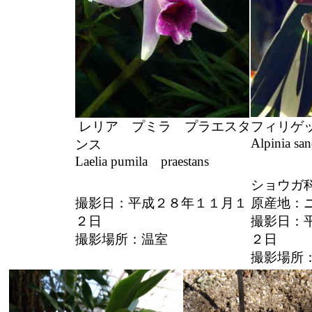
レリア プミラ プラエスタ
フィリゲ
Alpinia san
ンス
Laelia pumila praestans
ショウガ
撮影日：平成２８年１１月１
原産地：
２日
撮影日：
撮影場所：温室
２日
撮影場所