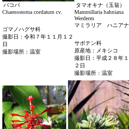
バコパ
タマオキナ（玉翁）
Chaenostoma cordatum cv.
Mammillaria hahniana
Werderm
マミラリア ハニアナ
ゴマノハグサ科
撮影日：令和７年１１月１２
サボテン科
日
原産地：メキシコ
撮影場所：温室
撮影日：平成２８年１
２日
撮影場所：温室