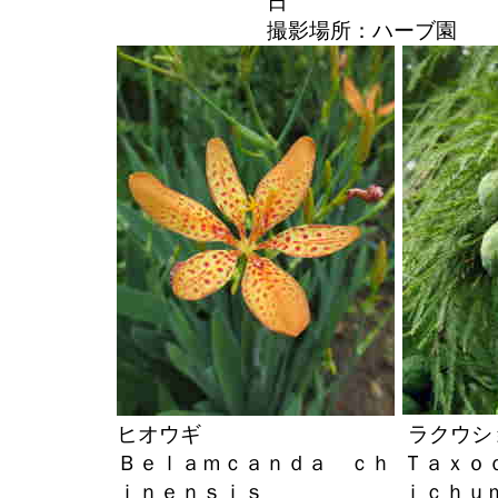
日
撮影場所：ハーブ園
ヒオウギ
ラクウシ
Ｂｅｌａｍｃａｎｄａ ｃｈ
Ｔａｘｏ
ｉｎｅｎｓｉｓ
ｉｃｈ