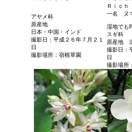
Ｒｉｃｈ
一名 ヌ
アヤメ科
原産地
湿地でも
日本・中国・インド
スギ科
撮影日：平成２６年７月２１
原産地 
日
撮影日：
撮影場所：宿根草園
日
撮影場所