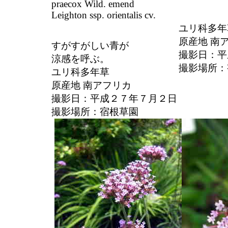
praecox Wild. emend
Leighton ssp. orientalis cv.
ユリ科多
原産地 南
すがすがしい青が
撮影日：平
涼感を呼ぶ。
撮影場所：
ユリ科多年草
原産地 南アフリカ
撮影日：平成２７年７月２日
撮影場所：宿根草園