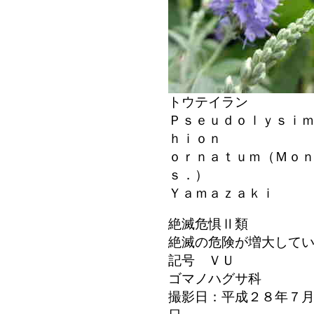
トウテイラン
Ｐｓｅｕｄｏｌｙｓｉ
ｈｉｏｎ
ｏｒｎａｔｕｍ（Ｍｏ
ｓ．）
Ｙａｍａｚａｋｉ
絶滅危惧Ⅱ類
絶滅の危険が増大して
記号 ＶＵ
ゴマノハグサ科
撮影日：平成２８年７