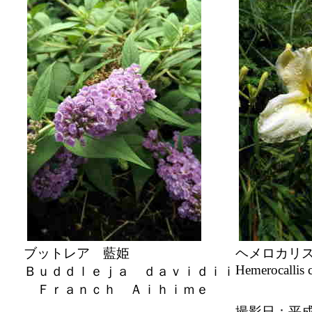
ブットレア 藍姫
ヘメロカリ
Hemerocallis 
Ｂｕｄｄｌｅｊａ ｄａｖｉｄｉｉ
Ｆｒａｎｃｈ Ａｉｈｉｍｅ
撮影日：平