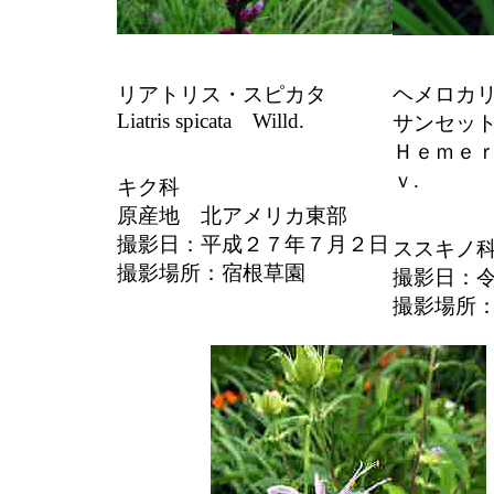
リアトリス・スピカタ
ヘメロカ
Liatris spicata Willd.
サンセッ
Ｈｅｍｅ
ｖ.
キク科
原産地 北アメリカ東部
撮影日：平成２７年７月２日
ススキノ
撮影場所：宿根草園
撮影日：
撮影場