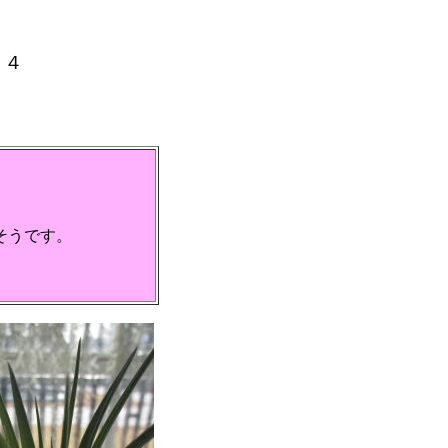
月４
そうです。