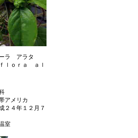
ーラ アラタ
ｆｌｏｒａ ａｌ
科
帯アメリカ
成２４年１２月７
温室