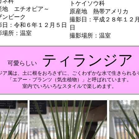
カネ科
トケイソウ科
産地 エチオピア～
原産地 熱帯アメリカ
ザンビーク
撮影日：平成２８年１２
影日：令和６年１２月５日
日
影場所：温室
撮影場所：温室
ティランジア
可愛らしい
ジア属は、土に根をおろさずに、ごくわずかな水で生きられる
「エアー・プランツ（気生植物）」と呼ばれています。
室内でいろいろなスタイルで楽しめます。