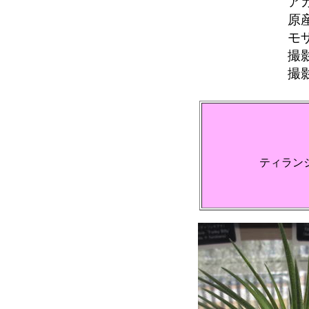
ア
原
モ
撮
撮
ティラン