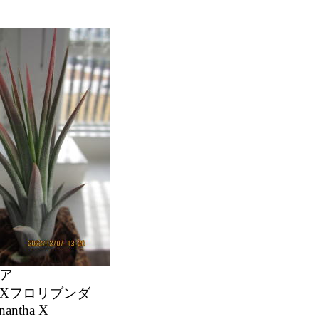
ア
Xフロリブンダ
onantha X