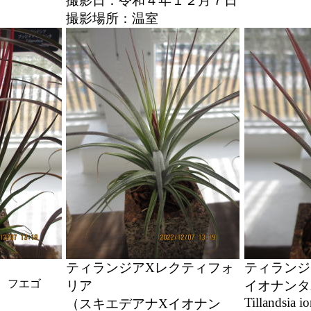
撮影日：令和４年１２月７日
撮影場所：温室
ティランジアXレクティフォ
ティランジ
 フエゴ
リア
イオナンタ
Tillandsia i
（スキエデアナXイオナン