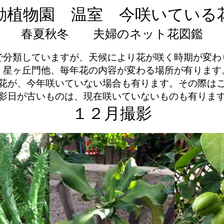
動植物園 温室 今咲いている
春夏秋冬 夫婦のネット花図鑑
分類していますが、天候により花が咲く時期が
・星ヶ丘門他、毎年花の内容が変わる場所が有りま
花が、今年咲いていない場合も有ります。その際は
影日が古いものは、現在咲いていないものも有りま
１２月撮影