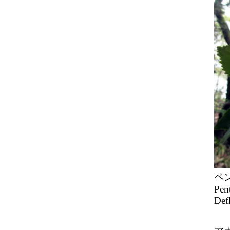
ペ
Pent
Defl