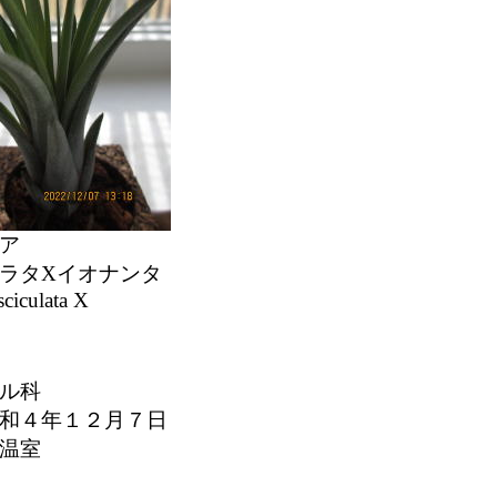
ア
ラタXイオナンタ
sciculata X
ル科
和４年１２月７日
：温室