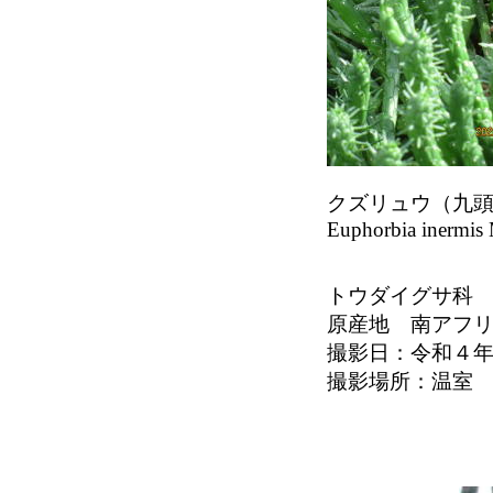
クズリュウ（九
Euphorbia inermis 
トウダイグサ科
原産地 南アフ
撮影日：令和４
撮影場所：温