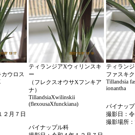
ティランジアXウィリンスキ
ティランジ
キカウロス
ー
ファスキク
X
Tillandsia fa
（フレクスオウサXフンキア
ionantha
ナ）
TillandsiaXwilinskii
(flexousaXfunckiana)
パイナップ
１２月７日
撮影日：令
撮影場所
パイナップル科