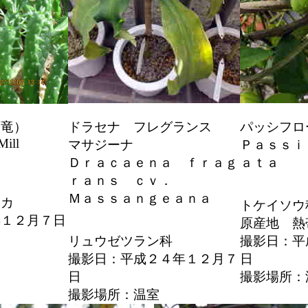
頭竜）
ドラセナ フレグランス
パッシフロ
Mill
マサジーナ
Ｐａｓｓｉ
Ｄｒａｃａｅｎａ ｆｒａｇ
ａｔａ
ｒａｎｓ ｃｖ．
Ｍａｓｓａｎｇｅａｎａ
リカ
トケイソウ
年１２月７日
原産地 熱
室
リュウゼツラン科
撮影日：平
撮影日：平成２４年１２月７
日
日
撮影場所：
撮影場所：温室