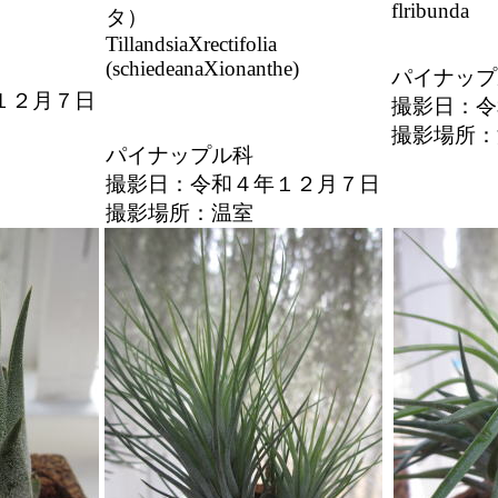
flribunda
タ）
TillandsiaXrectifolia
(schiedeanaXionanthe)
パイナップ
１２月７日
撮影日：令
撮影場所
パイナップル科
撮影日：令和４年１２月７日
撮影場所：温室