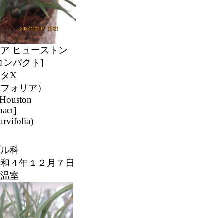
ア ヒューストン
コンパクト]
タX
ィフォリア）
 Houston
act]
urvifolia)
プル科
令和４年１２月７日
：温室