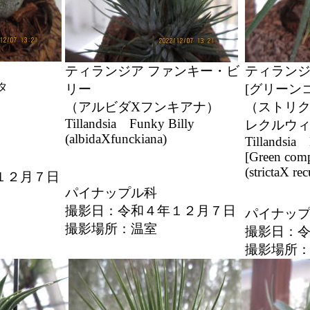
ティランジア ファンキー・ビ
ティランジ
タ
リー
[グリーン
（アルビダXフンキアナ）
（ストリク
Tillandsia Funky Billy
レクルウ
(albidaXfunckiana)
Tillandsia
[Green comp
(strictaX rec
１２月７日
パイナップル科
撮影日：令和４年１２月７日
パイナッ
撮影場所：温室
撮影日：
撮影場所